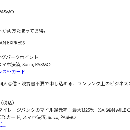
PASMO
トが両方たまってお得。
AN EXPRESS
ピングパークポイント
ホ決済, Suica, PASMO
ス®･カード
 個人与信・決算書不要で申し込める、ワンランク上のビジネス
円（税込）
マイレージバンクのマイル還元率：最大1.125％（SAISON MILE
カード, スマホ決済, Suica, PASMO
ム）