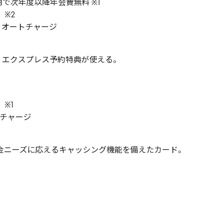
利用で次年度以降年会費無料 ※1
）※2
済, オートチャージ
呈。エクスプレス予約特典が使える。
）※1
トチャージ
金ニーズに応えるキャッシング機能を備えたカード。