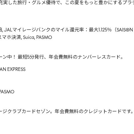
 充実した旅行・グルメ優待で、この夏をもっと豊かにするプラ
 JALマイレージバンクのマイル還元率：最大1.125％（SAISON 
ホ決済, Suica, PASMO
ペーン中！ 最短5分発行、年会費無料のナンバーレスカード。
AN EXPRESS
PASMO
ージクラブカードセゾン。年会費無料のクレジットカードです