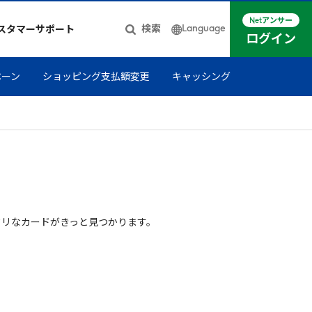
Netアンサー
Language
検索
スタマーサポート
ログイン
日本語
ペーン
ショッピング支払額変更
キャッシング
簡体中文
English
タリなカードがきっと見つかります。