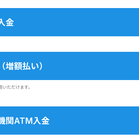
入金
（増額払い）
用いただけます。
機関ATM入金