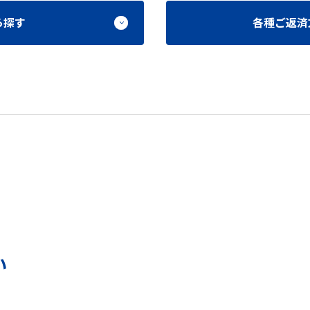
ら探す
各種ご返済
い